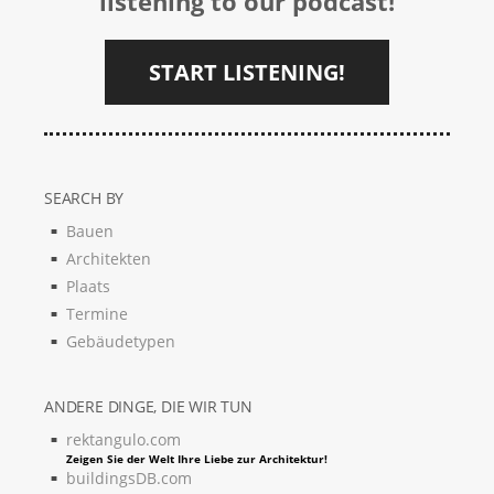
listening to our podcast!
START LISTENING!
SEARCH BY
Bauen
Architekten
Plaats
Termine
Gebäudetypen
ANDERE DINGE, DIE WIR TUN
rektangulo.com
Zeigen Sie der Welt Ihre Liebe zur Architektur!
buildingsDB.com