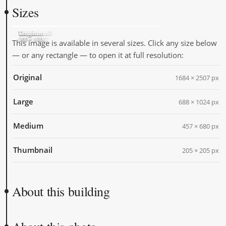
Sizes
Original
Large
Medium
Thumbnail
1684 × 2507
688 × 1024
457 × 680
205 × 205
This image is available in several sizes. Click any size below
— or any rectangle — to open it at full resolution:
Original
1684 × 2507 px
Large
688 × 1024 px
Medium
457 × 680 px
Thumbnail
205 × 205 px
About this building