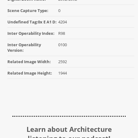
Scene Capture Type:
0
Undefined Tag:0x E A1 D:
4204
Inter Operability Index:
R98
Inter Operability
0100
Version:
Related Image Width:
2592
Related Image Height:
1944
Learn about Architecture