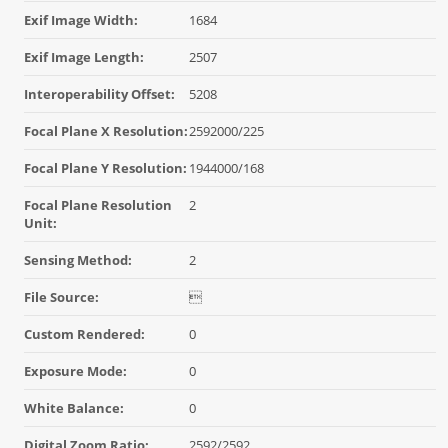
Exif Image Width:
1684
Exif Image Length:
2507
Interoperability Offset:
5208
Focal Plane X Resolution:
2592000/225
Focal Plane Y Resolution:
1944000/168
Focal Plane Resolution
2
Unit:
Sensing Method:
2
File Source:

Custom Rendered:
0
Exposure Mode:
0
White Balance:
0
Digital Zoom Ratio:
2592/2592