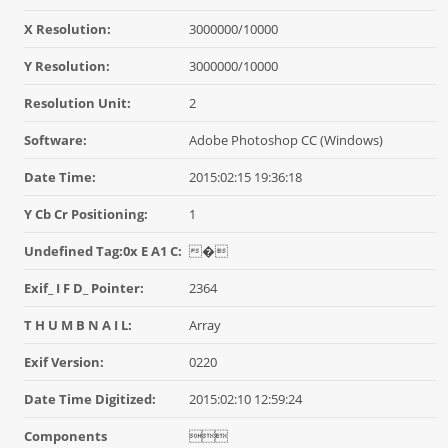
X Resolution:
3000000/10000
Y Resolution:
3000000/10000
Resolution Unit:
2
Software:
Adobe Photoshop CC (Windows)
Date Time:
2015:02:15 19:36:18
Y Cb Cr Positioning:
1
Undefined Tag:0x E A1 C:
�
Exif_ I F D_ Pointer:
2364
T H U M B N A I L:
Array
Exif Version:
0220
Date Time Digitized:
2015:02:10 12:59:24
Components
