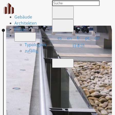
Gebäude
Architekten
Plaats
es
en
fr
pt
de
Typologien
日本語
zufällig