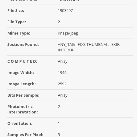
File Size:
1903297
File Type:
2
Mime Type:
image/jpeg
Sections Found:
ANY_TAG, IFD0, THUMBNAIL, EXIF,
INTEROP
C O M P U T E D:
Array
Image Width:
1944
Image Length:
2592
Bits Per Sample:
Array
Photometric
2
Interpretation:
Orientation:
1
Samples Per Pixel:
3