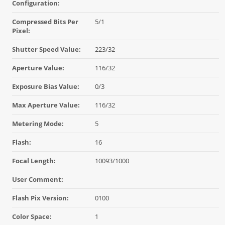
Configuration:
Compressed Bits Per
5/1
Pixel:
Shutter Speed Value:
223/32
Aperture Value:
116/32
Exposure Bias Value:
0/3
Max Aperture Value:
116/32
Metering Mode:
5
Flash:
16
Focal Length:
10093/1000
User Comment:
Flash Pix Version:
0100
Color Space:
1