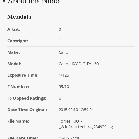
About this photo
Metadata
Artist:
0
Copyright:
1
Make:
Canon
Model:
Canon IXY DIGITAL 60
Exposure Time:
1/125
F Number:
35/10
I S O Speed Ratings:
6
Date Time Original:
2015:02:10 12:59:24
File Name:
Torres_KIO_-
_WikiArquitectura_284929.jpg
File Date Time:
1543957210