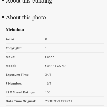
About this building
About this photo
Metadata
Artist:
0
Copyright:
1
Make:
Canon
Model:
Canon EOS 5D
Exposure Time:
34/1
F Number:
16/1
I S O Speed Ratings:
100
Date Time Original:
2008:09:29 19:49:11