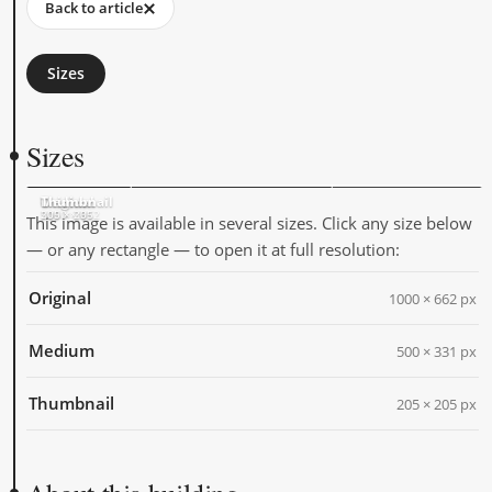
Back to article
Sizes
Sizes
Original
Medium
Thumbnail
1000 × 662
500 × 331
205 × 205
This image is available in several sizes. Click any size below
— or any rectangle — to open it at full resolution:
Original
1000 × 662 px
Medium
500 × 331 px
Thumbnail
205 × 205 px