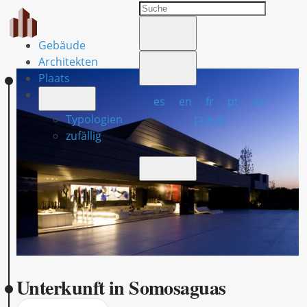
Gebäude
Architekten
Plaats
es
en
fr
pt
de
Typologien
日本語
zufällig
Unterkunft in Somosaguas