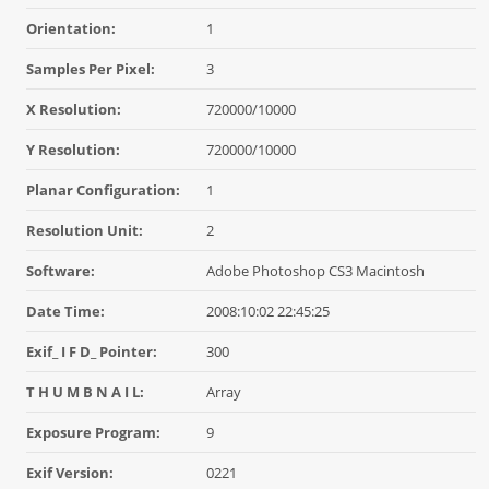
Orientation:
1
Samples Per Pixel:
3
X Resolution:
720000/10000
Y Resolution:
720000/10000
Planar Configuration:
1
Resolution Unit:
2
Software:
Adobe Photoshop CS3 Macintosh
Date Time:
2008:10:02 22:45:25
Exif_ I F D_ Pointer:
300
T H U M B N A I L:
Array
Exposure Program:
9
Exif Version:
0221