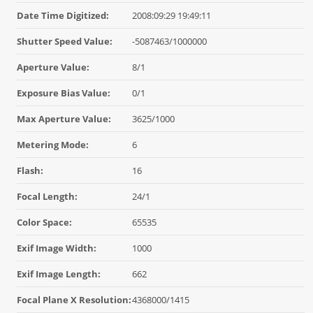
Date Time Digitized:
2008:09:29 19:49:11
Shutter Speed Value:
-5087463/1000000
Aperture Value:
8/1
Exposure Bias Value:
0/1
Max Aperture Value:
3625/1000
Metering Mode:
6
Flash:
16
Focal Length:
24/1
Color Space:
65535
Exif Image Width:
1000
Exif Image Length:
662
Focal Plane X Resolution:
4368000/1415