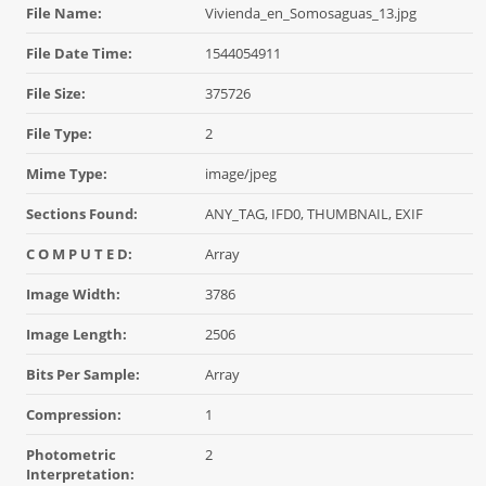
File Name:
Vivienda_en_Somosaguas_13.jpg
File Date Time:
1544054911
File Size:
375726
File Type:
2
Mime Type:
image/jpeg
Sections Found:
ANY_TAG, IFD0, THUMBNAIL, EXIF
C O M P U T E D:
Array
Image Width:
3786
Image Length:
2506
Bits Per Sample:
Array
Compression:
1
Photometric
2
Interpretation: