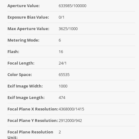
Aperture Value:
633985/100000
Exposure Bias Value:
0/1
Max Aperture Value:
3625/1000
Metering Mode:
6
Flash:
16
Focal Length:
24/1
Color Space:
65535
Exif Image Width:
1000
Exif Image Length:
474
Focal Plane X Resolution:
4368000/1415
Focal Plane Y Resolution:
2912000/942
Focal Plane Resolution
2
Unit: