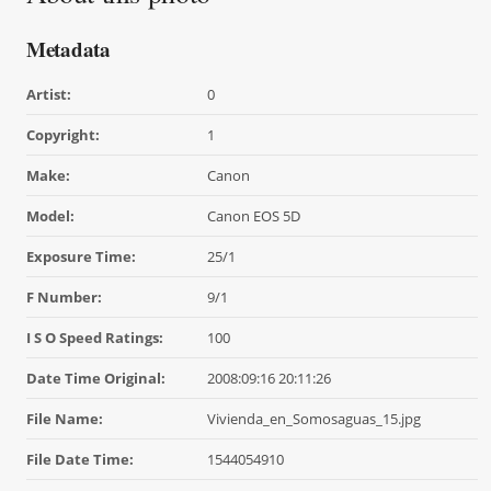
Metadata
Artist:
0
Copyright:
1
Make:
Canon
Model:
Canon EOS 5D
Exposure Time:
25/1
F Number:
9/1
I S O Speed Ratings:
100
Date Time Original:
2008:09:16 20:11:26
File Name:
Vivienda_en_Somosaguas_15.jpg
File Date Time:
1544054910