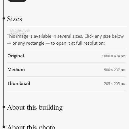
Sizes
Original
Medium
Thumbnail
1000 × 474
500 × 237
205 × 205
This image is available in several sizes. Click any size below
— or any rectangle — to open it at full resolution:
Original
1000 × 474 px
Medium
500 × 237 px
Thumbnail
205 × 205 px
About this building
About this photo