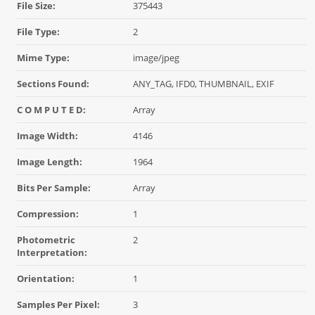
File Size:
375443
File Type:
2
Mime Type:
image/jpeg
Sections Found:
ANY_TAG, IFD0, THUMBNAIL, EXIF
C O M P U T E D:
Array
Image Width:
4146
Image Length:
1964
Bits Per Sample:
Array
Compression:
1
Photometric
2
Interpretation:
Orientation:
1
Samples Per Pixel:
3