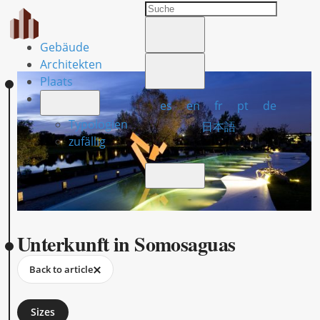
Gebäude
Architekten
Plaats
es
en
fr
pt
de
Typologien
日本語
zufällig
Unterkunft in Somosaguas
Back to article
Sizes