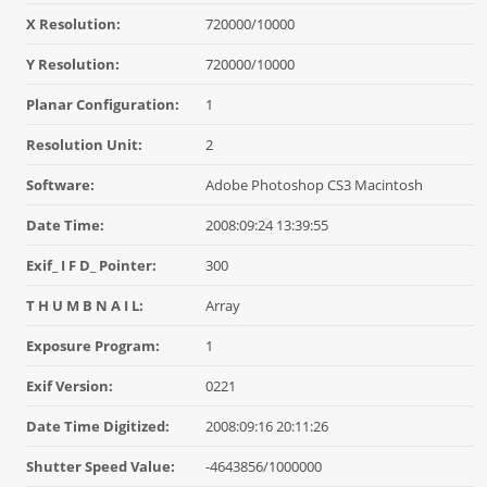
X Resolution:
720000/10000
Y Resolution:
720000/10000
Planar Configuration:
1
Resolution Unit:
2
Software:
Adobe Photoshop CS3 Macintosh
Date Time:
2008:09:24 13:39:55
Exif_ I F D_ Pointer:
300
T H U M B N A I L:
Array
Exposure Program:
1
Exif Version:
0221
Date Time Digitized:
2008:09:16 20:11:26
Shutter Speed Value:
-4643856/1000000