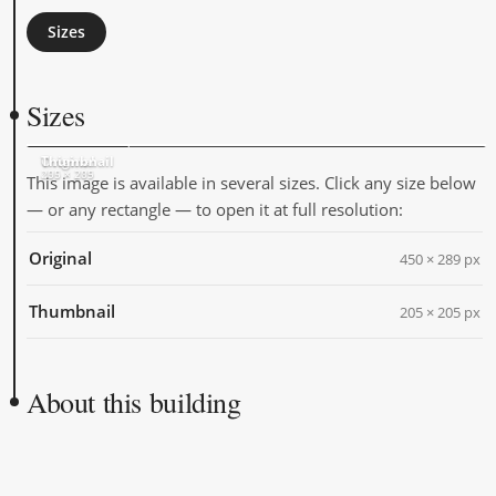
Sizes
Sizes
Original
Thumbnail
450 × 289
205 × 205
This image is available in several sizes. Click any size below
— or any rectangle — to open it at full resolution:
Original
450 × 289 px
Thumbnail
205 × 205 px
About this building