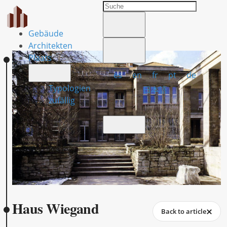
Gebäude
Architekten
Plaats
es
en
fr
pt
de
Typologien
日本語
zufällig
Haus Wiegand
Back to article