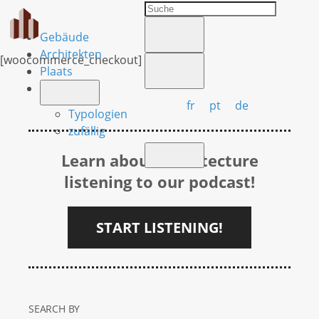
Gebäude
Architekten
[woocommerce_checkout]
Plaats
fr
pt
de
Typologien
zufällig
Learn about Architecture
listening to our podcast!
START LISTENING!
SEARCH BY