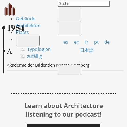
Gebäude
1954
Architekten
Plaats
es
en
fr
pt
de
A
Typologien
日本語
zufällig
Akademie der Bildenden Künste Nürnberg
Learn about Architecture
listening to our podcast!