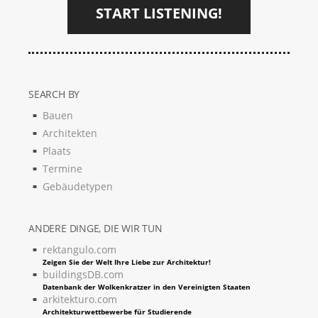
START LISTENING!
SEARCH BY
Bauen
Architekten
Plaats
Termine
Gebäudetypen
ANDERE DINGE, DIE WIR TUN
rektangulo.com
Zeigen Sie der Welt Ihre Liebe zur Architektur!
buildingsDB.com
Datenbank der Wolkenkratzer in den Vereinigten Staaten
arkitekturo.com
Architekturwettbewerbe für Studierende