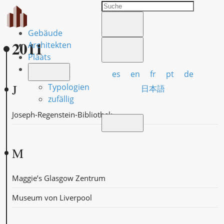
Gebäude
2011
Architekten
Plaats
es
en
fr
pt
de
J
Typologien
日本語
zufällig
Joseph-Regenstein-Bibliothek
M
Maggie’s Glasgow Zentrum
Museum von Liverpool