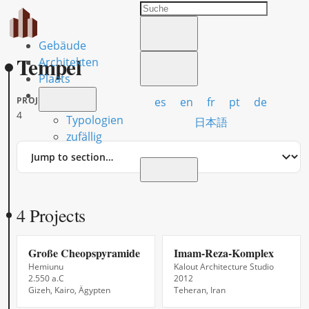
Gebäude
Tempel
Architekten
Plaats
es
en
fr
pt
de
PROJECTS
4
Typologien
日本語
zufällig
Jump
to
section
4 Projects
Große Cheopspyramide
Imam-Reza-Komplex
Hemiunu
Kalout Architecture Studio
2.550 a.C
2012
Gizeh, Kairo, Ägypten
Teheran, Iran