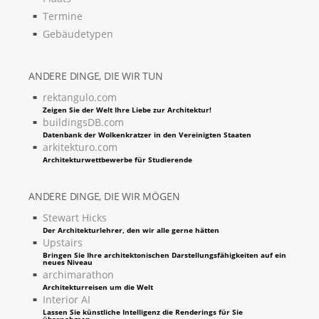
Termine
Gebäudetypen
ANDERE DINGE, DIE WIR TUN
rektangulo.com
Zeigen Sie der Welt Ihre Liebe zur Architektur!
buildingsDB.com
Datenbank der Wolkenkratzer in den Vereinigten Staaten
arkitekturo.com
Architekturwettbewerbe für Studierende
ANDERE DINGE, DIE WIR MÖGEN
Stewart Hicks
Der Architekturlehrer, den wir alle gerne hätten
Upstairs
Bringen Sie Ihre architektonischen Darstellungsfähigkeiten auf ein
neues Niveau
archimarathon
Architekturreisen um die Welt
Interior AI
Lassen Sie künstliche Intelligenz die Renderings für Sie
übernehmen