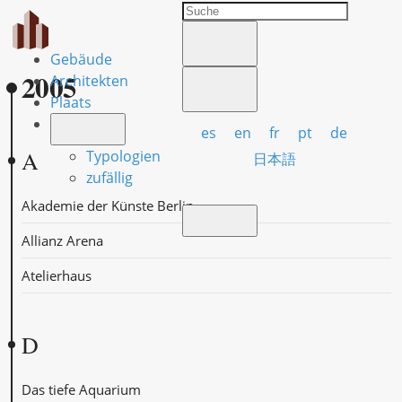
Gebäude
2005
Architekten
Plaats
es
en
fr
pt
de
A
Typologien
日本語
zufällig
Akademie der Künste Berlin
Allianz Arena
Atelierhaus
D
Das tiefe Aquarium