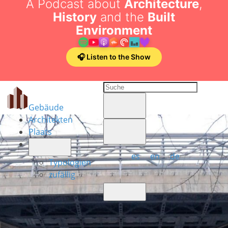
A Podcast about
Architecture
,
History
and the
Built
Environment
🎧 Listen to the Show
Gebäude
Architekten
Plaats
es
en
de
Typologien
zufällig